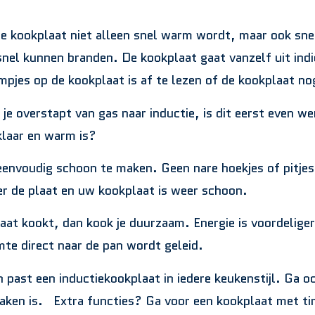
de kookplaat niet alleen snel warm wordt, maar ook sne
snel kunnen branden. De kookplaat gaat vanzelf uit indie
jes op de kookplaat is af te lezen of de kookplaat nog
 je overstapt van gas naar inductie, is dit eerst even
 klaar en warm is?
eenvoudig schoon te maken. Geen nare hoekjes of pitje
er de plaat en uw kookplaat is weer schoon.
aat kookt, dan kook je duurzaam. Energie is voordeliger
mte direct naar de pan wordt geleid.
past een inductiekookplaat in iedere keukenstijl. Ga oo
aken is. Extra functies? Ga voor een kookplaat met ti