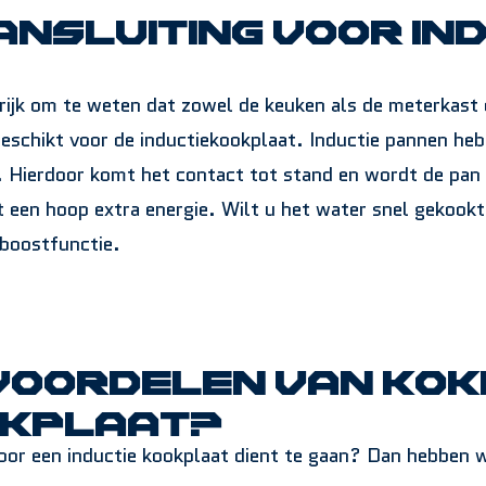
ansluiting voor in
ngrijk om te weten dat zowel de keuken als de meterkast
geschikt voor de inductiekookplaat. Inductie pannen he
 Hierdoor komt het contact tot stand en wordt de pan
t een hoop extra energie. Wilt u het water snel gekook
 boostfunctie.
 voordelen van kok
okplaat?
or een inductie kookplaat dient te gaan? Dan hebben wi