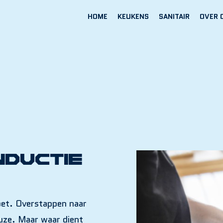
HOME
KEUKENS
SANITAIR
OVER 
nductie
oet. Overstappen naar
euze. Maar waar dient