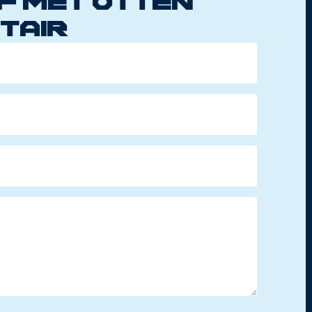
p met Otten
tair