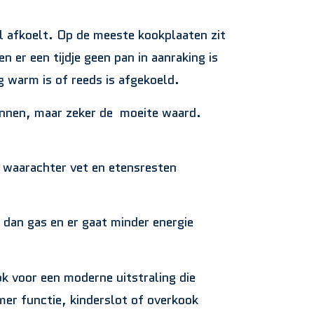
l afkoelt. Op de meeste kookplaaten zit
n er een tijdje geen pan in aanraking is
 warm is of reeds is afgekoeld.
 wennen, maar zeker de moeite waard.
s waarachter vet en etensresten
 dan gas en er gaat minder energie
k voor een moderne uitstraling die
mer functie, kinderslot of overkook