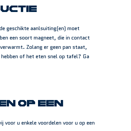
ductie
 de geschikte aanlsuiting(en) moet
bben een soort magneet, die in contact
 verwarmt. Zolang er geen pan staat,
t hebben of het eten snel op tafel? Ga
en op een
j voor u enkele voordelen voor u op een